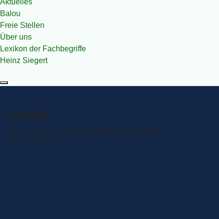
Aktuelles
Balou
Freie Stellen
Über uns
Lexikon der Fachbegriffe
Heinz Siegert
Unfall­
Ihre Unfall­kümmerer und erste Adresse beim
Verkehrsunfall
Vom ersten Anruf am Unfallort bis zum reparierten Auto –
Wir kümmern uns um alle Details
.
Eine WhatsApp oder ein Anruf an Siegert – wir geben
direkt Tipps für die nächsten Schritte und vermeiden
mögliche Nachteile.