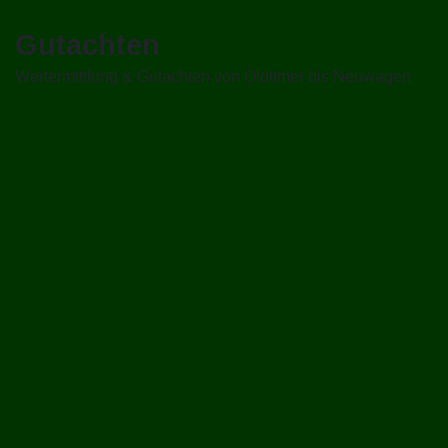
Gutachten
Wert­ermittlung & Gutachten von Oldtimer bis Neuwagen
Beweisgutachten
bei Verkehrsunfällen,
Reparaturkostenkalkulation, Fahrzeugbewertungen bei
Kauf/Verkauf,
E-Auto-Gutachten
,
Oldtimer­gutachten
,
Prüfung von Kostenvoranschlägen und Rechnungen,
Begutachtung von Lackschäden.
Mehr erfahren