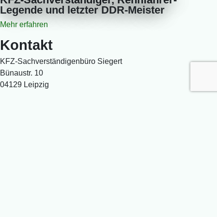
Legende und letzter DDR-Meister
Mehr erfahren
Kontakt
KFZ-Sachverständigenbüro Siegert
Bünaustr. 10
04129 Leipzig
Telefon
0341 4926555
Mobil
0163 4926555
info
kfzteam-siegert
de
[AT]
[PUNKT]
Folge uns auf
Facebook
Öffnungszeiten
Montag
07:00 – 17:00
Dienstag
07:00 – 17:00